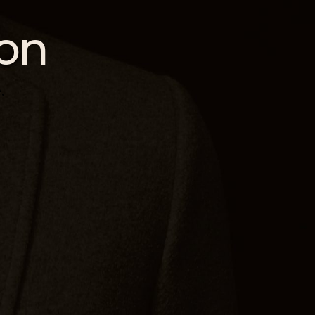
ion
.