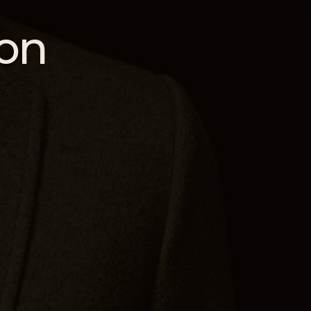
ion
.